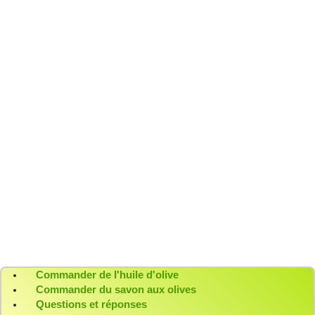
Huile d’olive extra vierge de nos oliveraies à votre
table.
L’âme de la Crète en bouteille
Un kafeneion, le soleil et notre huile DENDRES.
Des instants au goût de Crète
Du raki, du soleil et la saveur unique de l’huile
DENDRES.
Commander de l'huile d'olive
Commander du savon aux olives
Questions et réponses