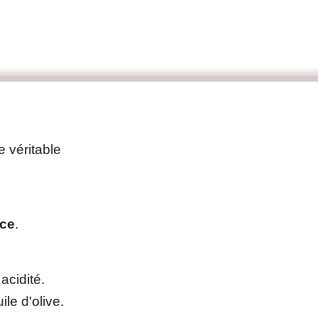
 véritable
èce
.
acidité.
le d'olive.