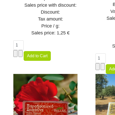
B
Sales price with discount:
Va
Discount:
Sale
Tax amount:
Price / g:
Sales price:
1,25 €
S