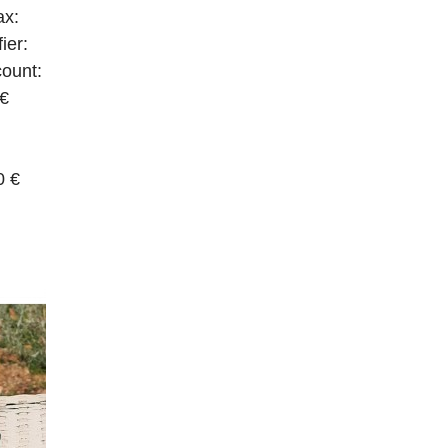
ax:
ier:
count:
 €
0 €