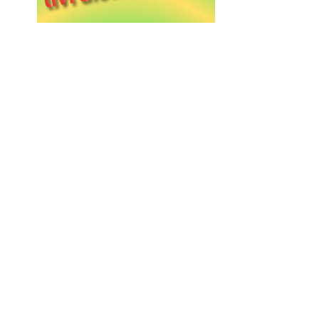
Un goût de Crète dans cha
Notre huile d’olive DENDRES sur chaque table
Tradition servie à l’huile d’o
La vie locale, les saveurs locales — DENDRES
Récoltée avec soin, pressée
Huile d’olive extra vierge de nos oliveraies à v
L’âme de la Crète en boutei